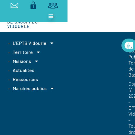
ETABLISSEMENT
PUBLIC
TERRITORIAL
DE BASSIN DU
VIDOURLE
EP
L’EPTB Vidourle
Et
Territoire
Pub
Missions
Ter
de
Actualités
Ba
Ressources
Co
Marchés publics
©
20
–
EP
Vi
–
To
dro