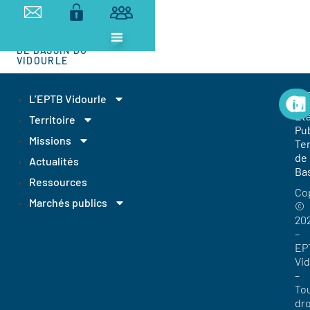
ETABLISSEMENT
PUBLIC
TERRITORIAL
DE BASSIN DU
VIDOURLE
EP
L’EPTB Vidourle
Et
Territoire
Pub
Missions
Ter
de
Actualités
Ba
Ressources
Co
Marchés publics
©
20
–
EP
Vi
–
To
dro