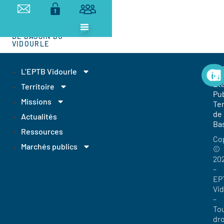
ETABLISSEMENT
PUBLIC
TERRITORIAL
DE BASSIN DU
VIDOURLE
EP
L’EPTB Vidourle
Et
Territoire
Pub
Missions
Ter
de
Actualités
Ba
Ressources
Co
Marchés publics
©
20
–
EP
Vi
–
To
dro