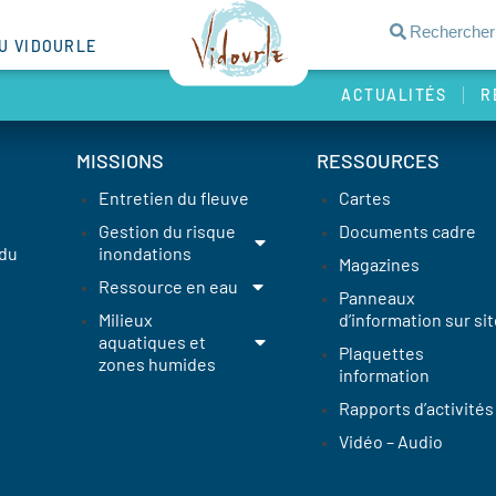
DU VIDOURLE
ACTUALITÉS
R
MISSIONS
RESSOURCES
Entretien du fleuve
Cartes
Gestion du risque
Documents cadre
 du
inondations
Magazines
Ressource en eau
Panneaux
Milieux
d’information sur sit
aquatiques et
Plaquettes
zones humides
information
Rapports d’activités
Vidéo – Audio