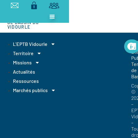
ETABLISSEMENT
PUBLIC
TERRITORIAL
DE BASSIN DU
VIDOURLE
EP
L’EPTB Vidourle
Et
Territoire
Pub
Missions
Ter
de
Actualités
Ba
Ressources
Co
Marchés publics
©
20
–
EP
Vi
–
To
dro