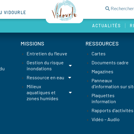
DU VIDOURLE
ACTUALITÉS
R
MISSIONS
RESSOURCES
Entretien du fleuve
Cartes
Gestion du risque
Documents cadre
 du
inondations
Magazines
Ressource en eau
Panneaux
Milieux
d’information sur sit
aquatiques et
Plaquettes
zones humides
information
Rapports d’activités
Vidéo – Audio