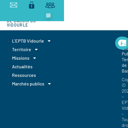
ETABLISSEMENT
PUBLIC
TERRITORIAL
DE BASSIN DU
VIDOURLE
EP
L’EPTB Vidourle
Et
Territoire
Pub
Missions
Ter
de
Actualités
Ba
Ressources
Co
Marchés publics
©
20
–
EP
Vi
–
To
dro