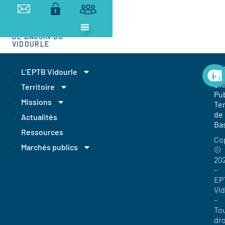
ETABLISSEMENT
PUBLIC
TERRITORIAL
DE BASSIN DU
VIDOURLE
EP
L’EPTB Vidourle
Et
Territoire
Pub
Missions
Ter
de
Actualités
Ba
Ressources
Co
Marchés publics
©
20
–
EP
Vi
–
To
dro