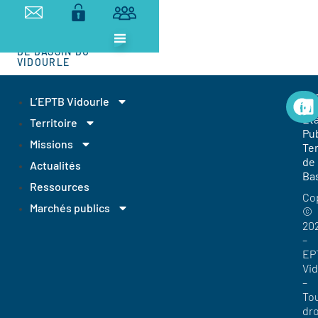
ETABLISSEMENT
PUBLIC
TERRITORIAL
DE BASSIN DU
VIDOURLE
EP
L’EPTB Vidourle
Et
Territoire
Pub
Missions
Ter
de
Actualités
Ba
Ressources
Co
Marchés publics
©
20
–
EP
Vi
–
To
dro