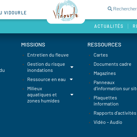
DU VIDOURLE
ACTUALITÉS
R
MISSIONS
RESSOURCES
Entretien du fleuve
Cartes
Gestion du risque
Documents cadre
 du
inondations
Magazines
Ressource en eau
Panneaux
Milieux
d’information sur sit
aquatiques et
Plaquettes
zones humides
information
Rapports d’activités
Vidéo – Audio