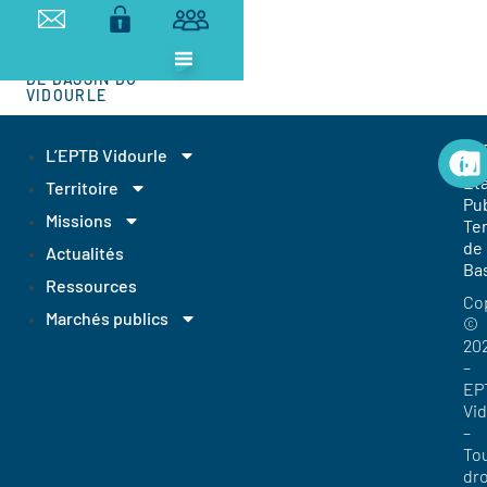
ETABLISSEMENT
PUBLIC
TERRITORIAL
DE BASSIN DU
VIDOURLE
EP
L’EPTB Vidourle
Et
Territoire
Pub
Missions
Ter
de
Actualités
Ba
Ressources
Co
Marchés publics
©
20
–
EP
Vi
–
To
dro