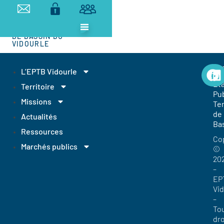
ETABLISSEMENT
PUBLIC
TERRITORIAL
DE BASSIN DU
VIDOURLE
EP
L’EPTB Vidourle
Et
Territoire
Pub
Missions
Ter
de
Actualités
Ba
Ressources
Co
Marchés publics
©
20
–
EP
Vi
–
To
dro