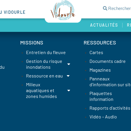
DU VIDOURLE
ACTUALITÉS
R
MISSIONS
RESSOURCES
Entretien du fleuve
Cartes
Gestion du risque
Documents cadre
 du
inondations
Magazines
Ressource en eau
Panneaux
Milieux
d’information sur sit
aquatiques et
Plaquettes
zones humides
information
Rapports d’activités
Vidéo – Audio