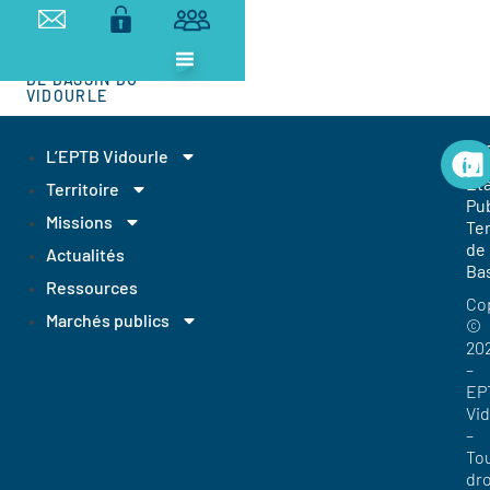
ETABLISSEMENT
PUBLIC
TERRITORIAL
DE BASSIN DU
VIDOURLE
EP
L’EPTB Vidourle
Et
Territoire
Pub
Missions
Ter
de
Actualités
Ba
Ressources
Co
Marchés publics
©
20
–
EP
Vi
–
To
dro