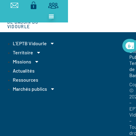
ETABLISSEMENT
PUBLIC
TERRITORIAL
DE BASSIN DU
VIDOURLE
EP
L’EPTB Vidourle
Et
Territoire
Pub
Missions
Ter
de
Actualités
Ba
Ressources
Co
Marchés publics
©
20
–
EP
Vi
–
To
dro